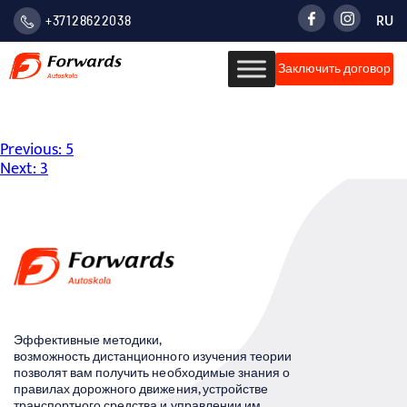
RU
+37128622038
LATVIE
Заключить договор
VALOD
РУСС
4
Навигация
Previous:
5
Next:
3
по
записям
Эффективные методики,
возможность дистанционного изучения теории
позволят вам получить необходимые знания о
правилах дорожного движения, устройстве
транспортного средства и управлении им.