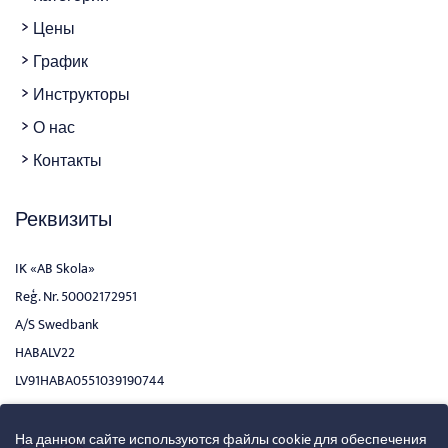
Цены
График
Инструкторы
О нас
Контакты
Реквизиты
IK «AB Skola»
Reģ. Nr. 50002172951
A/S Swedbank
HABALV22
LV91HABA0551039190744
На данном сайте используются файлы cookie для обеспечения