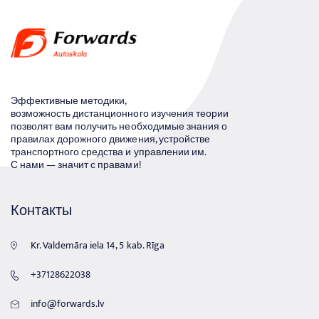
записям
Эффективные методики,
возможность дистанционного изучения теории
позволят вам получить необходимые знания о
правилах дорожного движения, устройстве
транспортного средства и управлении им.
С нами — значит с правами!
Контакты
Kr. Valdemāra iela 14, 5 kab. Rīga
+37128622038
info@forwards.lv