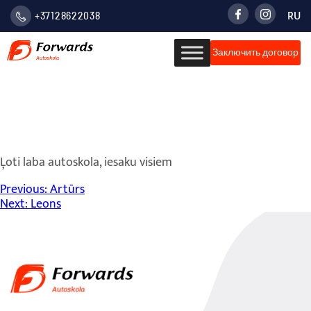
RU
+37128622038
LATVIE
Заключить договор
VALOD
РУСС
Ināra
Ļoti laba autoskola, iesaku visiem
Навигация
Previous:
Artūrs
Next:
Leons
по
записям