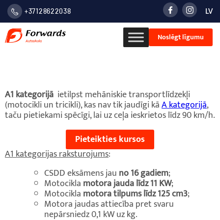
LV
+37128622038
LATVIE
Noslēgt līgumu
VALOD
РУСС
A1 kategorija
A1 kategorijā
ietilpst mehāniskie transportlīdzekļi
(motocikli un tricikli), kas nav tik jaudīgi kā
A kategorijā
,
taču pietiekami spēcīgi, lai uz ceļa ieskrietos līdz 90 km/h.
Pieteikties kursos
A1 kategorijas raksturojums
:
CSDD eksāmens jau
no 16 gadiem
;
Motocikla
motora jauda līdz 11 KW
;
Motocikla
motora tilpums līdz 125 cm3
;
Motora jaudas attiecība pret svaru
nepārsniedz 0,1 kW uz kg.