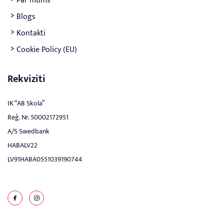
Par mums
Blogs
Kontakti
Cookie Policy (EU)
Rekviziti
IK “AB Skola”
Reģ. Nr. 50002172951
A/S Swedbank
HABALV22
LV91HABA0551039190744