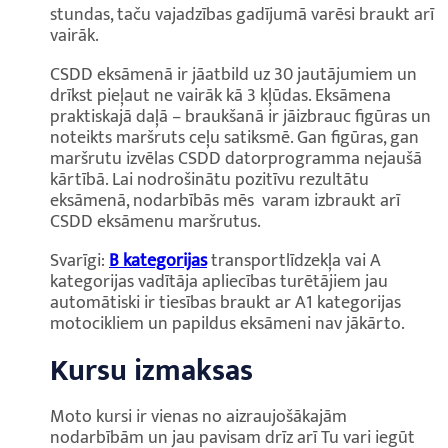
stundas, taču vajadzības gadījumā varēsi braukt arī
vairāk.
CSDD eksāmenā ir jāatbild uz 30 jautājumiem un
drīkst pieļaut ne vairāk kā 3 kļūdas. Eksāmena
praktiskajā daļā – braukšanā ir jāizbrauc figūras un
noteikts maršruts ceļu satiksmē. Gan figūras, gan
maršrutu izvēlas CSDD datorprogramma nejaušā
kārtībā. Lai nodrošinātu pozitīvu rezultātu
eksāmenā, nodarbībās mēs varam izbraukt arī
CSDD eksāmenu maršrutus.
Svarīgi:
B kategorijas
transportlīdzekļa vai A
kategorijas vadītāja apliecības turētājiem jau
automātiski ir tiesības braukt ar A1 kategorijas
motocikliem un papildus eksāmeni nav jākārto.
Kursu izmaksas
Moto kursi ir vienas no aizraujošākajām
nodarbībām un jau pavisam drīz arī Tu vari iegūt