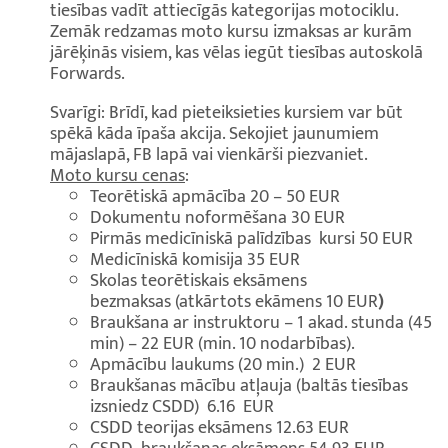
tiesības vadīt attiecīgās kategorijas motociklu.
Zemāk redzamas moto kursu izmaksas ar kurām
jārēķinās visiem, kas vēlas iegūt tiesības autoskolā
Forwards.
Svarīgi: Brīdī, kad pieteiksieties kursiem var būt
spēkā kāda īpaša akcija. Sekojiet jaunumiem
mājaslapā, FB lapā vai vienkārši piezvaniet.
Moto kursu cenas
:
Teorētiskā apmācība 20 – 50 EUR
Dokumentu noformēšana 30 EUR
Pirmās medicīniskā palīdzības kursi 50 EUR
Medicīniskā komisija 35 EUR
Skolas teorētiskais eksāmens
bezmaksas (atkārtots ekāmens 10 EUR
)
Braukšana ar instruktoru – 1 akad. stunda (45
min) – 22 EUR (min. 10 nodarbības).
Apmācību laukums (20 min.) 2 EUR
Braukšanas mācību atļauja (baltās tiesības
izsniedz CSDD) 6.16 EUR
CSDD teorijas eksāmens 12.63 EUR