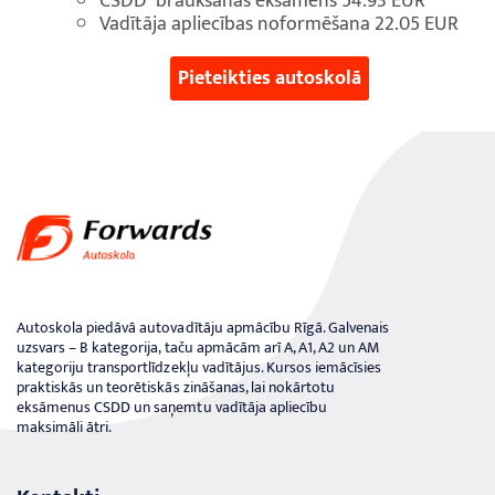
CSDD braukšanas eksāmens 54.93 EUR
Vadītāja apliecības noformēšana 22.05 EUR
Pieteikties autoskolā
Autoskola piedāvā autovadītāju apmācību Rīgā. Galvenais
uzsvars – B kategorija, taču apmācām arī A, A1, A2 un AM
kategoriju transportlīdzekļu vadītājus. Kursos iemācīsies
praktiskās un teorētiskās zināšanas, lai nokārtotu
eksāmenus CSDD un saņemtu vadītāja apliecību
maksimāli ātri.