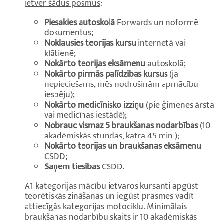
ietver šādus posmus
:
Piesakies autoskolā
Forwards un noformē
dokumentus;
Noklausies teorijas kursu
internetā vai
klātienē;
Nokārto teorijas eksāmenu
autoskolā;
Nokārto pirmās palīdzības kursus
(ja
nepieciešams, mēs nodrošinām apmācību
iespēju);
Nokārto medicīnisko izziņu
(pie ģimenes ārsta
vai medicīnas iestādē);
Nobrauc vismaz 5 braukšanas nodarbības
(10
akadēmiskās stundas, katra 45 min.);
Nokārto teorijas un braukšanas eksāmenu
CSDD;
Saņem tiesības
CSDD
.
A1 kategorijas mācību ietvaros kursanti apgūst
teorētiskās zināšanas un iegūst prasmes vadīt
attiecīgās kategorijas motociklu. Minimālais
braukšanas nodarbību skaits ir 10 akadēmiskās