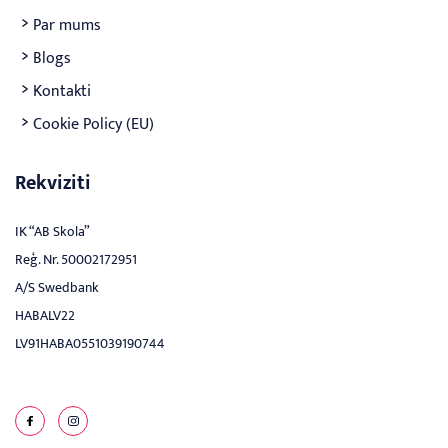
Par mums
Blogs
Kontakti
Cookie Policy (EU)
Rekviziti
IK “AB Skola”
Reģ. Nr. 50002172951
A/S Swedbank
HABALV22
LV91HABA0551039190744