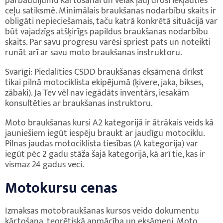
pārbaudījumu kārtošanai un vēlāk ļauj droši iekļauties
ceļu satiksmē. Minimālais braukšanas nodarbību skaits ir
obligāti nepieciešamais, taču katrā konkrētā situācijā var
būt vajadzīgs atšķirīgs papildus braukšanas nodarbību
skaits. Par savu progresu varēsi spriest pats un noteikti
runāt arī ar savu moto braukšanas instruktoru.
Svarīgi: Piedalīties CSDD braukšanas eksāmenā drīkst
tikai pilnā motociklista ekipējumā (ķivere, jaka, bikses,
zābaki). Ja Tev vēl nav iegādāts inventārs, iesakām
konsultēties ar braukšanas instruktoru.
Moto braukšanas kursi A2 kategorijā ir ātrākais veids kā
jauniešiem iegūt iespēju braukt ar jaudīgu motociklu.
Pilnas jaudas motociklista tiesības (A kategorija) var
iegūt pēc 2 gadu stāža šajā kategorijā, kā arī tie, kas ir
vismaz 24 gadus veci.
Motokursu cenas
Izmaksas motobraukšanas kursos veido dokumentu
kārtošana, teorētiskā apmācība un eksāmeni. Moto