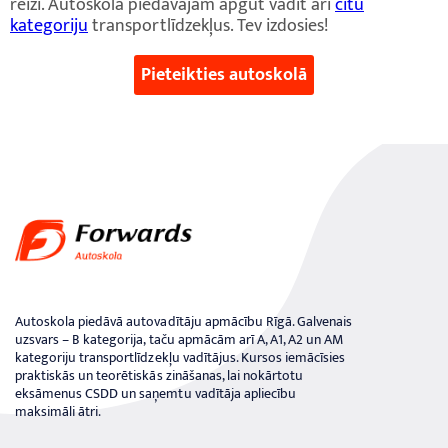
reizi. Autoskolā piedāvājam apgūt vadīt arī
citu
kategoriju
transportlīdzekļus. Tev izdosies!
Pieteikties autoskolā
Autoskola piedāvā autovadītāju apmācību Rīgā. Galvenais
uzsvars – B kategorija, taču apmācām arī A, A1, A2 un AM
kategoriju transportlīdzekļu vadītājus. Kursos iemācīsies
praktiskās un teorētiskās zināšanas, lai nokārtotu
eksāmenus CSDD un saņemtu vadītāja apliecību
maksimāli ātri.