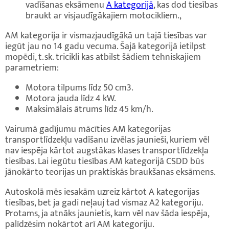
vadīšanas eksāmenu
A kategorijā
, kas dod tiesības
braukt ar visjaudīgākajiem motocikliem.,
AM kategorija ir vismazjaudīgākā un tajā tiesības var
iegūt jau no 14 gadu vecuma. Šajā kategorijā ietilpst
mopēdi, t.sk. tricikli kas atbilst šādiem tehniskajiem
parametriem:
Motora tilpums līdz 50 cm3.
Motora jauda līdz 4 kW.
Maksimālais ātrums līdz 45 km/h.
Vairumā gadījumu mācīties AM kategorijas
transportlīdzekļu vadīšanu izvēlas jaunieši, kuriem vēl
nav iespēja kārtot augstākas klases transportlīdzekļa
tiesības. Lai iegūtu tiesības AM kategorijā CSDD būs
jānokārto teorijas un praktiskās braukšanas eksāmens.
Autoskolā mēs iesakām uzreiz kārtot A kategorijas
tiesības, bet ja gadi neļauj tad vismaz A2 kategoriju.
Protams, ja atnāks jaunietis, kam vēl nav šāda iespēja,
palīdzēsim nokārtot arī AM kategoriju.