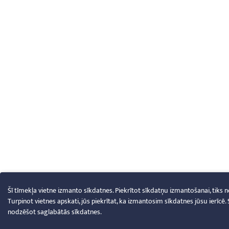
Šī tīmekļa vietne izmanto sīkdatnes. Piekrītot sīkdatņu izmantošanai, tiks 
Turpinot vietnes apskati, jūs piekrītat, ka izmantosim sīkdatnes jūsu ierīcē.
nodzēšot saglabātās sīkdatnes.