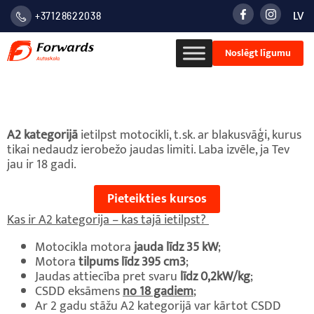
LV
+37128622038
LATVIE
Noslēgt līgumu
VALOD
РУСС
A2 kategorija
A2 kategorijā
ietilpst motocikli, t.sk. ar blakusvāģi, kurus
tikai nedaudz ierobežo jaudas limiti. Laba izvēle, ja Tev
jau ir 18 gadi.
Pieteikties kursos
Kas ir A2 kategorija – kas tajā ietilpst?
Motocikla motora
jauda līdz 35 kW
;
Motora
tilpums līdz 395 cm3
;
Jaudas attiecība pret svaru
līdz 0,2kW/kg
;
CSDD eksāmens
no 18 gadiem
;
Ar 2 gadu stāžu A2 kategorijā var kārtot CSDD