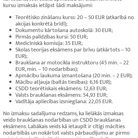
kursu izmaksās ietilpst šādi maksājumi:
Teorētisko zināšanu kurss: 20 – 50 EUR (atkarībā no
akcijas konkrētā brīdī);
Dokumentu kārtošana autoskolā: 30 EUR;
Pirmās palīdzības kursi: 50 EUR;
Medicīniskā komisija: 35 EUR;
Skolas teorijas eksāmens par brīvu (atkārtots – 10
EUR);
Braukšana ar motocikla instruktoru (45 min. – 22
EUR, min. – 10 nodarbības);
Apmācību laukuma izmantošana (20 min. – 2 EUR);
Mācību atļauja (baltās tiesības): 6,16 EUR);
CSDD teorētiskais eksāmens: 12,63 EUR;
Valsts braukšanas eksāmens: 54,93 EUR;
Vadītāja apliecības izsniegšana: 22,05 EUR.
No izmaksu sadalījuma redzams, ka lielākās izmaksas
veido braukšanas nodarbības un CSDD braukšanas
eksāmens. Labākais veids kā ietaupīt ir cītīgi mācīties
nodarbībās un nokārtot valsts pārbaudījumu ar pirmo