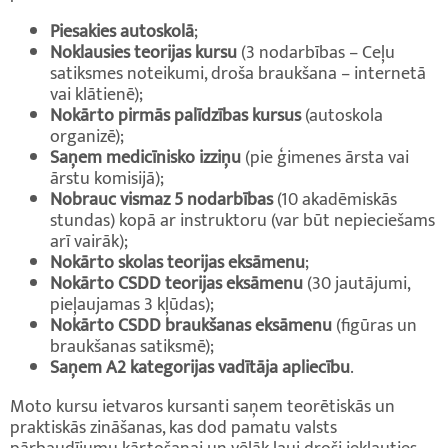
Piesakies autoskolā
;
Noklausies teorijas kursu
(3 nodarbības – Ceļu
satiksmes noteikumi, droša braukšana – internetā
vai klātienē);
Nokārto pirmās palīdzības kursus
(autoskola
organizē);
Saņem medicīnisko izziņu
(pie ģimenes ārsta vai
ārstu komisijā);
Nobrauc vismaz 5 nodarbības
(10 akadēmiskās
stundas) kopā ar instruktoru (var būt nepieciešams
arī vairāk);
Nokārto skolas teorijas eksāmenu
;
Nokārto CSDD teorijas eksāmenu
(30 jautājumi,
pieļaujamas 3 kļūdas);
Nokārto CSDD braukšanas eksāmenu
(figūras un
braukšanas satiksmē);
Saņem A2 kategorijas vadītāja apliecību
.
Moto kursu ietvaros kursanti saņem teorētiskās un
praktiskās zināšanas, kas dod pamatu valsts