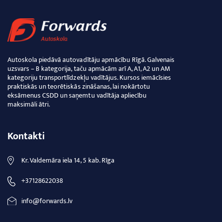
Autoskola piedāvā autovadītāju apmācību Rīgā. Galvenais
uzsvars – B kategorija, taču apmācām arī A, A1, A2 un AM
kategoriju transportlīdzekļu vadītājus. Kursos iemācīsies
praktiskās un teorētiskās zināšanas, lai nokārtotu
eksāmenus CSDD un saņemtu vadītāja apliecību
maksimāli ātri.
Kontakti
Kr. Valdemāra iela 14, 5 kab. Rīga
+37128622038
info@forwards.lv