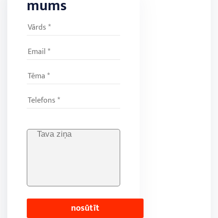
mums
nosūtīt