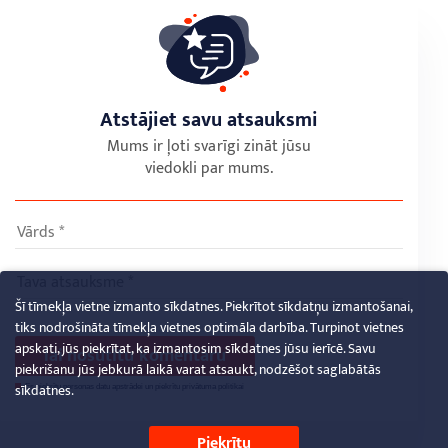
Atstājiet savu atsauksmi
Mums ir ļoti svarīgi zināt jūsu
viedokli par mums.
Šī tīmekļa vietne izmanto sīkdatnes. Piekrītot sīkdatņu izmantošanai,
tiks nodrošināta tīmekļa vietnes optimāla darbība. Turpinot vietnes
apskati, jūs piekrītat, ka izmantosim sīkdatnes jūsu ierīcē. Savu
lai nosūtītu komentāru
piekrišanu jūs jebkurā laikā varat atsaukt, nodzēšot saglabātās
sīkdatnes.
Es piekrītu personas datu apstrādei un piekrītu
privātuma politikai
Piekrītu