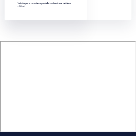
Piekrītu personas datu apstrādei un konfidencialitātes
politikai