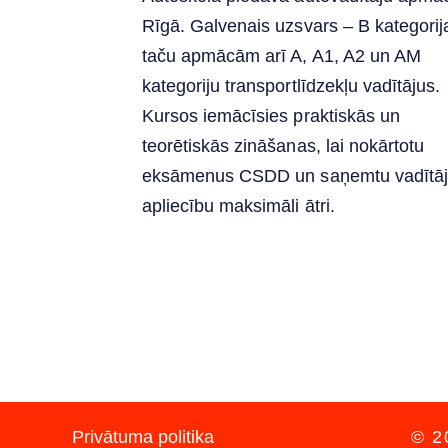
Rīgā. Galvenais uzsvars – B kategorij
taču apmācām arī A, A1, A2 un AM
kategoriju transportlīdzekļu vadītājus.
Kursos iemācīsies praktiskās un
teorētiskās zināšanas, lai nokārtotu
eksāmenus CSDD un saņemtu vadītā
apliecību maksimāli ātri.
Privātuma politika
© 2