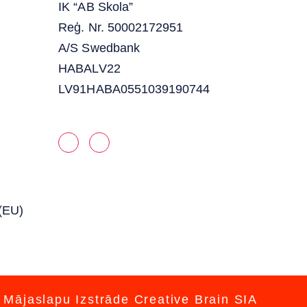
IK “AB Skola”
Reģ. Nr. 50002172951
A/S Swedbank
HABALV22
LV91HABA0551039190744
 (EU)
 Mājaslapu Izstrāde
Creative Brain SIA