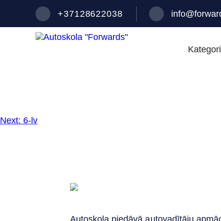
+37128622038
info@forward
Kategori
7-lv
Ziņu
Next:
6-lv
izvēlne
Autoskola piedāvā autovadītāju apmā