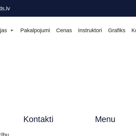
s.lv
jas
Pakalpojumi
Cenas
Instruktori
Grafiks
K
Kontakti
Menu
cību