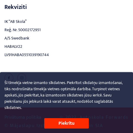
Rekviziti
IK “AB Skola”
Reģ. Nr. 50002172951
A/S Swedbank
HABALV22
LV91HABA0551039190744
Šī tīmekļa vietne izmanto sīkdatnes. Piekrītot sīkdatņu izmantošanai,
tiks nodrošināta tīmekļa vietnes optimāla darbība. Turpinot vietnes
apskati, jūs piekrītat, ka izmantosim sīkdatnes jūsu ierīcē. Savu
piekrišanu jūs jebkurā laikā varat atsaukt, nodzēšot saglabātās
sīkdatnes.
Privātuma politika
© 2022. Autoskola Forwards
Piekrītu
© Mājaslapu Izstrāde
Creative Brain SIA