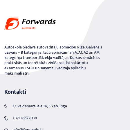
Autoskola piedāvā autovadītāju apmācību Rīgā. Galvenais
uzsvars – B kategorija, taču apmācām arī A, A1, A2 un AM
kategoriju transportlīdzekļu vadītājus. Kursos iemācīsies
praktiskās un teorētiskās zināšanas, lai nokārtotu
eksāmenus CSDD un saņemtu vadītāja apliecību
maksimāli ātri.
Kontakti
Kr. Valdemāra iela 14, 5 kab. Rīga
+37128622038
info@forwards.lv