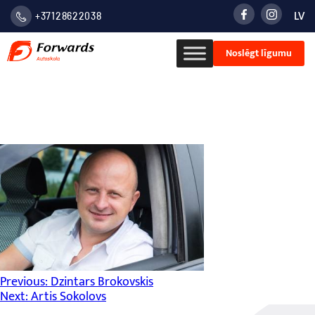
LV
+37128622038
LATVIE
Noslēgt līgumu
VALOD
РУСС
Aivars Apšenieks
Ziņu
Previous:
Dzintars Brokovskis
Next:
Artis Sokolovs
izvēlne