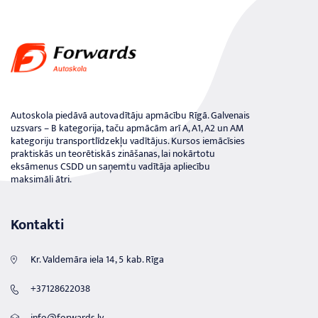
Autoskola piedāvā autovadītāju apmācību Rīgā. Galvenais
uzsvars – B kategorija, taču apmācām arī A, A1, A2 un AM
kategoriju transportlīdzekļu vadītājus. Kursos iemācīsies
praktiskās un teorētiskās zināšanas, lai nokārtotu
eksāmenus CSDD un saņemtu vadītāja apliecību
maksimāli ātri.
Kontakti
Kr. Valdemāra iela 14, 5 kab. Rīga
+37128622038
info@forwards.lv