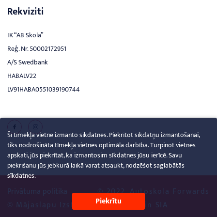
Rekviziti
IK “AB Skola”
Reģ. Nr. 50002172951
A/S Swedbank
HABALV22
LV91HABA0551039190744
Šī tīmekļa vietne izmanto sīkdatnes. Piekrītot sīkdatņu izmantošanai,
tiks nodrošināta tīmekļa vietnes optimāla darbība. Turpinot vietnes
apskati, jūs piekrītat, ka izmantosim sīkdatnes jūsu ierīcē. Savu
piekrišanu jūs jebkurā laikā varat atsaukt, nodzēšot saglabātās
sīkdatnes.
Privātuma politika
© 2022. Autoskola Forwards
Piekrītu
© Mājaslapu Izstrāde
Creative Brain SIA