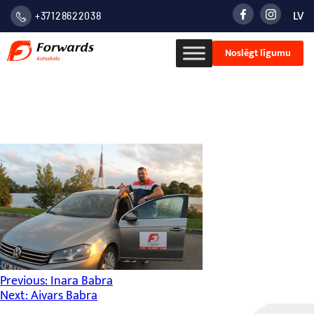
LV
+37128622038
LATVIE
Noslēgt līgumu
VALOD
РУСС
Viktors Kovaļonoks
Ziņu
Previous:
Inara Babra
Next:
Aivars Babra
izvēlne