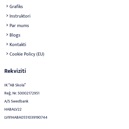
Grafiks
Instruktori
Par mums
Blogs
Kontakti
Cookie Policy (EU)
Rekviziti
IK “AB Skola”
Reģ. Nr. 50002172951
A/S Swedbank
HABALV22
LV91HABA0551039190744