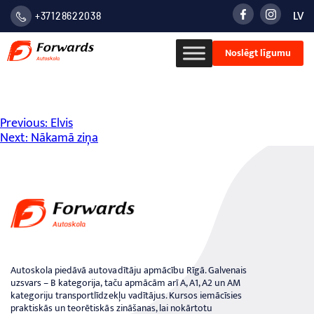
LV
+37128622038
LATVIE
Noslēgt līgumu
VALOD
РУСС
Ziņu
Previous:
Elvis
Next:
Nākamā ziņa
izvēlne
Autoskola piedāvā autovadītāju apmācību Rīgā. Galvenais
uzsvars – B kategorija, taču apmācām arī A, A1, A2 un AM
kategoriju transportlīdzekļu vadītājus. Kursos iemācīsies
praktiskās un teorētiskās zināšanas, lai nokārtotu