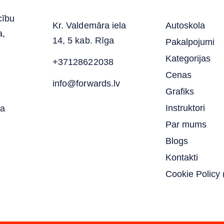
cību
Kr. Valdemāra iela
Autoskola
a,
14, 5 kab. Rīga
Pakalpojumi
Kategorijas
+37128622038
Cenas
info@forwards.lv
Grafiks
Instruktori
ja
Par mums
Blogs
Kontakti
Cookie Policy