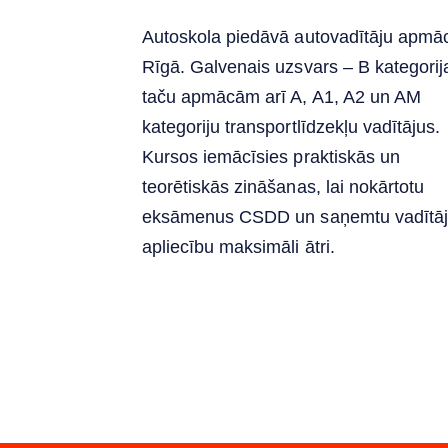
Autoskola piedāvā autovadītāju apmā
Rīgā. Galvenais uzsvars – B kategorij
taču apmācām arī A, A1, A2 un AM
kategoriju transportlīdzekļu vadītājus.
Kursos iemācīsies praktiskās un
teorētiskās zināšanas, lai nokārtotu
eksāmenus CSDD un saņemtu vadītā
apliecību maksimāli ātri.