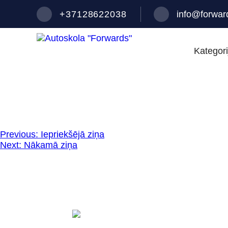
+37128622038
info@forward
Kategori
Ziņu
Previous:
Iepriekšējā ziņa
Next:
Nākamā ziņa
izvēlne