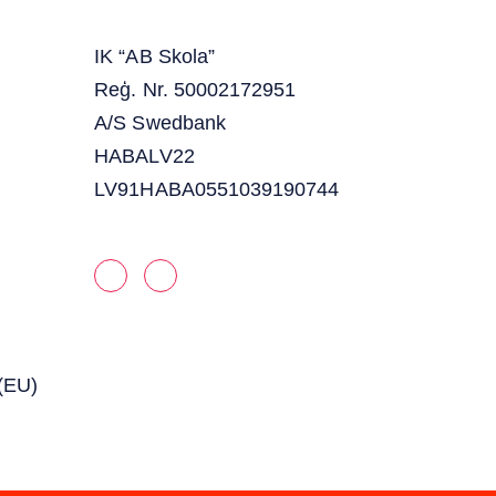
IK “AB Skola”
Reģ. Nr. 50002172951
A/S Swedbank
HABALV22
LV91HABA0551039190744
 (EU)