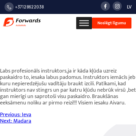
LV
+37128622038
LATVIE
Noslēgt līgumu
VALOD
РУСС
Elmārs
Labs profesionāls instruktors,ja ir kāda kļūda uzreiz
paskaidro to, iesaka labus padomus. Instruktors iemācīs jeb
kuru nepieredzējušu vadītāju braukt izcili. Patīkami, kad
instruktors nav stingrs un par katru kļūdu nebrūk virsū ,bet
gan mierīgi un saprotoši visu paskaidro. Braukšānas
eeksāmenu noliku ar pirmo reizi!!! Visiem iesaku Aivaru.
Ziņu
Previous:
Ieva
Next:
Madara
izvēlne