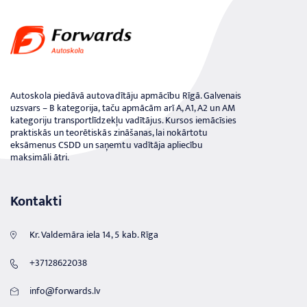
Autoskola piedāvā autovadītāju apmācību Rīgā. Galvenais
uzsvars – B kategorija, taču apmācām arī A, A1, A2 un AM
kategoriju transportlīdzekļu vadītājus. Kursos iemācīsies
praktiskās un teorētiskās zināšanas, lai nokārtotu
eksāmenus CSDD un saņemtu vadītāja apliecību
maksimāli ātri.
Kontakti
Kr. Valdemāra iela 14, 5 kab. Rīga
+37128622038
info@forwards.lv