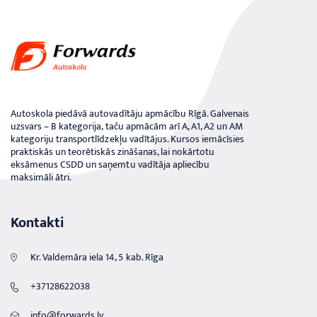
Autoskola piedāvā autovadītāju apmācību Rīgā. Galvenais
uzsvars – B kategorija, taču apmācām arī A, A1, A2 un AM
kategoriju transportlīdzekļu vadītājus. Kursos iemācīsies
praktiskās un teorētiskās zināšanas, lai nokārtotu
eksāmenus CSDD un saņemtu vadītāja apliecību
maksimāli ātri.
Kontakti
Kr. Valdemāra iela 14, 5 kab. Rīga
+37128622038
info@forwards.lv