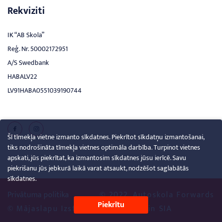
Rekviziti
IK “AB Skola”
Reģ. Nr. 50002172951
A/S Swedbank
HABALV22
LV91HABA0551039190744
Šī tīmekļa vietne izmanto sīkdatnes. Piekrītot sīkdatņu izmantošanai,
tiks nodrošināta tīmekļa vietnes optimāla darbība. Turpinot vietnes
apskati, jūs piekrītat, ka izmantosim sīkdatnes jūsu ierīcē. Savu
piekrišanu jūs jebkurā laikā varat atsaukt, nodzēšot saglabātās
sīkdatnes.
Privātuma politika
© 2022. Autoskola Forwards
Piekrītu
© Mājaslapu Izstrāde
Creative Brain SIA