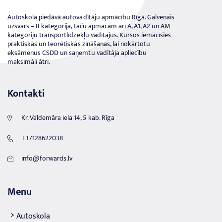
Autoskola piedāvā autovadītāju apmācību Rīgā. Galvenais
uzsvars – B kategorija, taču apmācām arī A, A1, A2 un AM
kategoriju transportlīdzekļu vadītājus. Kursos iemācīsies
praktiskās un teorētiskās zināšanas, lai nokārtotu
eksāmenus CSDD un saņemtu vadītāja apliecību
maksimāli ātri.
Kontakti
Kr. Valdemāra iela 14, 5 kab. Rīga
+37128622038
info@forwards.lv
Menu
Autoskola