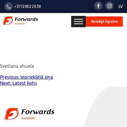
LV
+37128622038
LATVIE
Noslēgt līgumu
VALOD
РУСС
Milena
Svetlana ahuela
Ziņu
Previous:
Iepriekšējā ziņa
Next:
Latest kohs
izvēlne