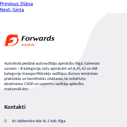
Ziņu
Previous:
Diāna
Next:
Ginta
izvēlne
Autoskola piedāvā autovadītāju apmācību Rīgā. Galvenais
uzsvars – B kategorija, taču apmācām arī A, A1, A2 un AM
kategoriju transportlīdzekļu vadītājus. Kursos iemācīsies
praktiskās un teorētiskās zināšanas, lai nokārtotu
eksāmenus CSDD un saņemtu vadītāja apliecību
maksimāli ātri.
Kontakti
Kr. Valdemāra iela 14, 5 kab. Rīga