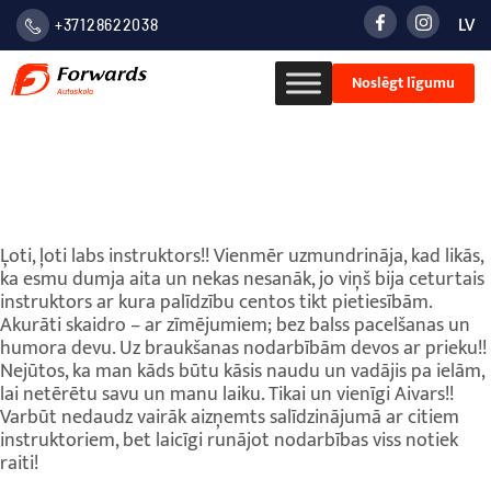
LV
+37128622038
LATVIE
Noslēgt līgumu
VALOD
РУСС
Rebeka
Ļoti, ļoti labs instruktors!! Vienmēr uzmundrināja, kad likās,
ka esmu dumja aita un nekas nesanāk, jo viņš bija ceturtais
instruktors ar kura palīdzību centos tikt pietiesībām.
Akurāti skaidro – ar zīmējumiem; bez balss pacelšanas un
humora devu. Uz braukšanas nodarbībām devos ar prieku!!
Nejūtos, ka man kāds būtu kāsis naudu un vadājis pa ielām,
lai netērētu savu un manu laiku. Tikai un vienīgi Aivars!!
Varbūt nedaudz vairāk aizņemts salīdzinājumā ar citiem
instruktoriem, bet laicīgi runājot nodarbības viss notiek
raiti!