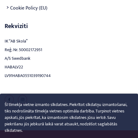
Cookie Policy (EU)
Rekviziti
IK “AB Skola”
Reģ. Nr. 50002172951
A/S Swedbank
HABALV22
LV91HABA0551039190744
Šī tīmekļa vietne izmanto sīkdatnes. Piekrītot sīkdatņu izmantošanai,
tiks nodrošināta tīmekļa vietnes optimāla darbība. Turpinot vietnes
apskati, jūs piekrītat, ka izmantosim sīkdatnes jūsu ierīcē. Savu
piekrišanu jūs jebkurā laikā varat atsaukt, nodzēšot saglabātās
sīkdatnes.