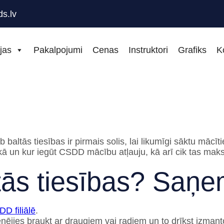
s.lv
jas
Pakalpojumi
Cenas
Instruktori
Grafiks
K
baltās tiesības ir pirmais solis, lai likumīgi sāktu mācīti
 kā un kur iegūt CSDD mācību atļauju, kā arī cik tas mak
ltās tiesības? Saņ
D filiālē
.
ējies braukt ar draugiem vai radiem un to drīkst izmantot 