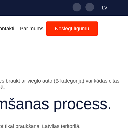
LV
LATVIEŠU
ontakti
Par mums
Noslēgt līgumu
VALODA
РУССКИЙ
es braukt ar vieglo auto (B kategorija) vai kādas citas
sā.
emšanas process.
tikai braukšanai Latvijas teritorijā.