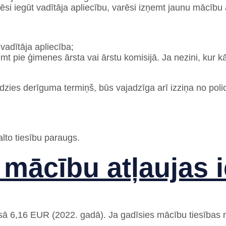
i iegūt vadītāja apliecību, varēsi izņemt jaunu mācību a
vadītāja apliecība;
t pie ģimenes ārsta vai ārstu komisijā. Ja nezini, kur k
idzies derīguma termiņš, būs vajadzīga arī izziņa no polic
lto tiesību paraugs.
mācību atļaujas 
sā 6,16 EUR (2022. gadā). Ja gadīsies mācību tiesības 