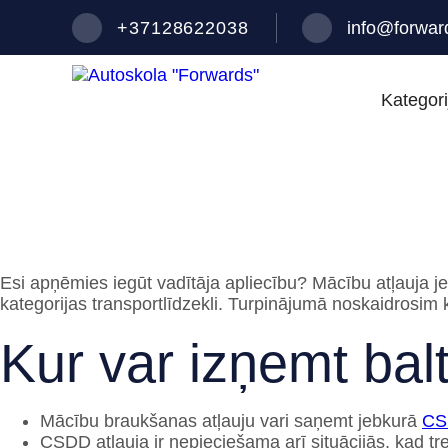
+37128622038
info@forward
Kategori
Baltās tiesības
Esi apņēmies iegūt vadītāja apliecību? Mācību atļauja jeb 
kategorijas transportlīdzekli. Turpinājumā noskaidrosim
Kur var izņemt ba
Mācību braukšanas atļauju vari saņemt jebkurā
CSD
CSDD atļauja ir nepieciešama arī situācijās, kad tren