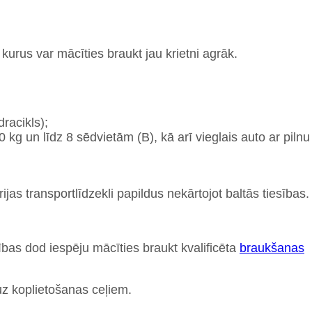
 kurus var mācīties braukt jau krietni agrāk.
racikls);
 kg un līdz 8 sēdvietām (B), kā arī vieglais auto ar pilnu
ijas transportlīdzekli papildus nekārtojot baltās tiesības.
ības dod iespēju mācīties braukt kvalificēta
braukšanas
uz koplietošanas ceļiem.