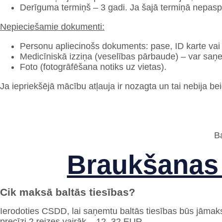
Derīguma termiņš – 3 gadi. Ja šajā termiņā nepaspēs
Nepieciešamie dokumenti:
Personu apliecinošs dokuments: pase, ID karte vai 
Medicīniskā izziņa (veselības pārbaude) – var saņem
Foto (fotogrāfēšana notiks uz vietas).
Ja iepriekšējā mācību atļauja ir nozagta un tai nebija be
Ba
Braukšanas 
Cik maksā baltās tiesības?
Ierodoties CSDD, lai saņemtu baltās tiesības būs jāmak
precīzi 2 reizes vairāk – 12, 32 EUR.