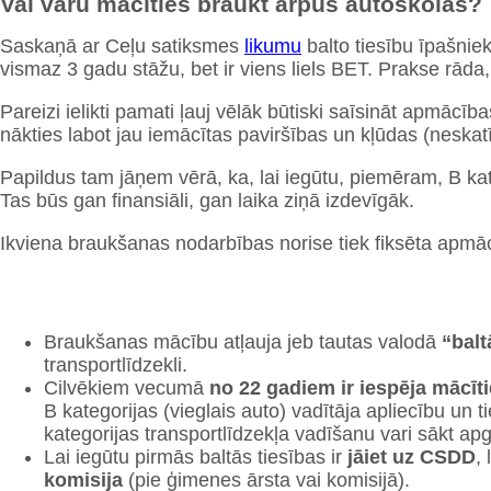
Vai varu mācīties braukt ārpus autoskolas?
Saskaņā ar Ceļu satiksmes
likumu
balto tiesību īpašniek
vismaz 3 gadu stāžu, bet ir viens liels BET. Prakse rād
Pareizi ielikti pamati ļauj vēlāk būtiski saīsināt apmācība
nākties labot jau iemācītas paviršības un kļūdas (neskat
Papildus tam jāņem vērā, ka, lai iegūtu, piemēram, B kateg
Tas būs gan finansiāli, gan laika ziņā izdevīgāk.
Ikviena braukšanas nodarbības norise tiek fiksēta apmācī
Braukšanas mācību atļauja jeb tautas valodā
“balt
transportlīdzekli.
Cilvēkiem vecumā
no 22 gadiem ir iespēja mācīti
B kategorijas (vieglais auto) vadītāja apliecību un 
kategorijas transportlīdzekļa vadīšanu vari sākt a
Lai iegūtu pirmās baltās tiesības ir
jāiet uz CSDD
,
komisija
(pie ģimenes ārsta vai komisijā).