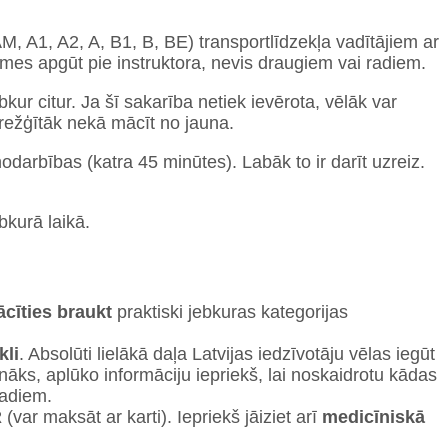
 AM, A1, A2, A, B1, B, BE) transportlīdzekļa vadītājiem ar
mes apgūt pie instruktora, nevis draugiem vai radiem.
ebkur citur. Ja šī sakarība netiek ievērota, vēlāk var
arežģītāk nekā mācīt no jauna.
nodarbības (katra 45 minūtes). Labāk to ir darīt uzreiz.
bkurā laikā.
ācīties braukt
praktiski jebkuras kategorijas
kli
. Absolūti lielākā daļa Latvijas iedzīvotāju vēlas iegūt
unāks, aplūko informāciju iepriekš, lai noskaidrotu kādas
gadiem.
R
(var maksāt ar karti). Iepriekš jāiziet arī
medicīniskā