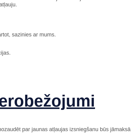
tļauju.
ārtot, sazinies ar mums.
ijas.
ierobežojumi
nozaudēt par jaunas atļaujas izsniegšanu būs jāmaksā