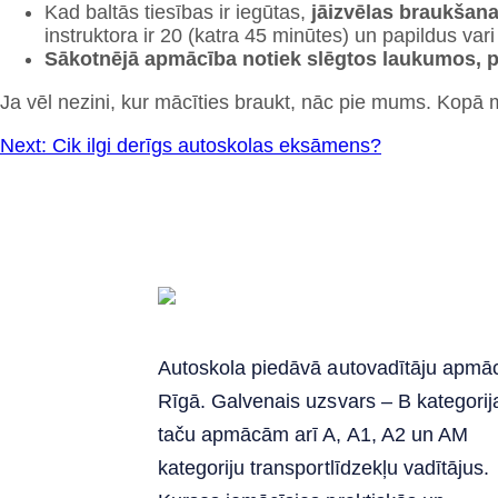
Kad baltās tiesības ir iegūtas,
jāizvēlas braukšana
instruktora ir 20 (katra 45 minūtes) un papildus vari t
Sākotnējā apmācība notiek slēgtos laukumos, p
Ja vēl nezini, kur mācīties braukt, nāc pie mums. Kopā 
Ziņu
Next:
Cik ilgi derīgs autoskolas eksāmens?
izvēlne
Autoskola piedāvā autovadītāju apmā
Rīgā. Galvenais uzsvars – B kategorij
taču apmācām arī A, A1, A2 un AM
kategoriju transportlīdzekļu vadītājus.