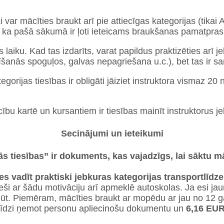
i var mācīties braukt arī pie attiecīgas kategorijas (tikai
a, ka pašā sākumā ir ļoti ieteicams braukšanas pamatpras
s laiku. Kad tas izdarīts, varat papildus praktizēties arī j
īšanās spoguļos, galvas nepagriešana u.c.), bet tas ir s
orijas tiesības ir obligāti jāiziet instruktora vismaz 20 
bu kartē un kursantiem ir tiesības mainīt instruktorus je
Secinājumi un ieteikumi
ās tiesības” ir dokuments, kas vajadzīgs, lai sāktu m
es vadīt praktiski jebkuras kategorijas transportlīdze
tieši ar šādu motivāciju arī apmeklē autoskolas. Ja esi ja
pgūt. Piemēram, mācīties braukt ar mopēdu ar jau no 12 
 līdzi ņemot personu apliecinošu dokumentu un
6,16 EU