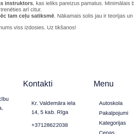
s instruktors
, kas ieliks pareizus pamatus. Minimālais
renēties arī citur.
ēc tam ceļu satiksmē
. Nākamais solis jau ir teorija
mums viss izdosies. Uz tikšanos!
Kontakti
Menu
cību
Kr. Valdemāra iela
Autoskola
a,
14, 5 kab. Rīga
Pakalpojumi
Kategorijas
+37128622038
Cenas