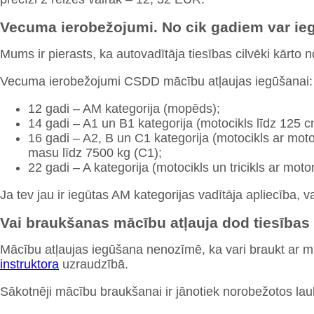
Vecuma ierobežojumi. No cik gadiem var ieg
Mums ir pierasts, ka autovadītāja tiesības cilvēki kārto 
Vecuma ierobežojumi CSDD mācību atļaujas iegūšanai:
12 gadi – AM kategorija (mopēds);
14 gadi – A1 un B1 kategorija (motocikls līdz 125 cm
16 gadi – A2, B un C1 kategorija (motocikls ar motor
masu līdz 7500 kg (C1);
22 gadi – A kategorija (motocikls un tricikls ar moto
Ja tev jau ir iegūtas AM kategorijas vadītāja apliecība, v
Vai braukšanas mācību atļauja dod tiesība
Mācību atļaujas iegūšana nenozīmē, ka vari braukt ar minē
instruktora
uzraudzībā.
Sākotnēji mācību braukšanai ir jānotiek norobežotos la