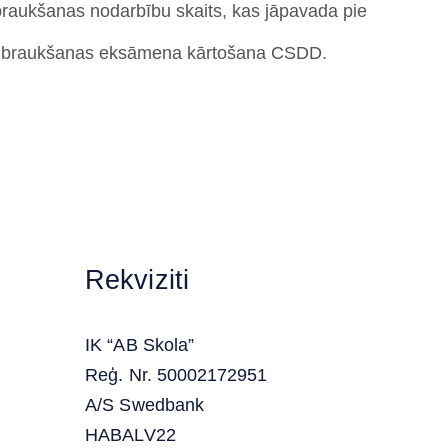
 braukšanas nodarbību skaits, kas jāpavada pie
s un braukšanas eksāmena kārtošana CSDD.
Rekviziti
IK “AB Skola”
Reģ. Nr. 50002172951
A/S Swedbank
HABALV22