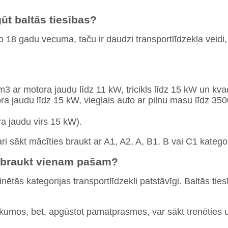
ūt baltās tiesības?
no 18 gadu vecuma, taču ir daudzi transportlīdzekļa veidi,
3 ar motora jaudu līdz 11 kW, tricikls līdz 15 kW un kvad
a jaudu līdz 15 kW, vieglais auto ar pilnu masu līdz 3500
ra jaudu virs 15 kW).
ari sākt mācīties braukt ar A1, A2, A, B1, B vai C1 kategor
s braukt vienam pašam?
tās kategorijas transportlīdzekli patstāvīgi. Baltās ties
ukumos, bet, apgūstot pamatprasmes, var sākt trenēties 